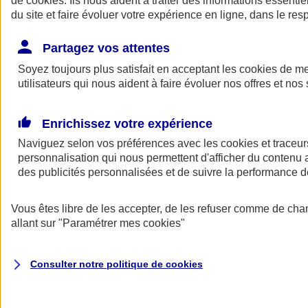
de
cookies
. Ils nous aident à traiter des informations essentie
Donner toute leur place aux territoires
du site et faire évoluer votre expérience en ligne, dans le resp
Porter l'élan du rugby féminin
Partagez vos attentes
Soyez toujours plus satisfait en acceptant les
cookies
de mes
utilisateurs qui nous aident à faire évoluer nos offres et nos 
Enrichissez votre expérience
Naviguez selon vos préférences avec les
cookies et traceur
personnalisation qui nous permettent d'afficher du contenu a
des publicités personnalisées et de suivre la performance
Vous êtes libre de les accepter, de les refuser comme de cha
allant sur
"Paramétrer mes
cookies
"
Nos actualités
Retour à la section précédente
Fermer le menu principal
Consulter notre politique de
cookies