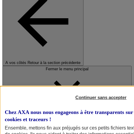
A vos côtés
Retour à la section précédente
Fermer le menu principal
Continuer sans accepter
Chez AXA nous nous engageons à être transparents sur 
cookies et traceurs
!
Préserver la nature et le climat
Ensemble, mettons fin aux préjugés sur ces petits fichiers te
Faire avancer la solidarité et l'inclusion