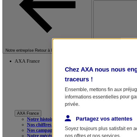
Fermer le menu princip
Notre entreprise
Retour à la section précédente
AXA France
Chez AXA nous nous enga
traceurs
!
Ensemble, mettons fin aux préjugé
informations essentielles pour gar
privée.
AXA France
Partagez vos attentes
Notre histoire
Nos chiffres clés
Soyez toujours plus satisfait en 
Nos campagnes publicitaires
Notre mécénat
nos offres et nos services.