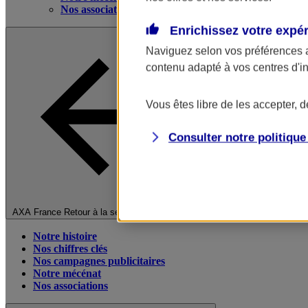
Nos associations
Enrichissez votre expé
Naviguez selon vos préférences 
contenu adapté à vos centres d'i
Vous êtes libre de les accepter, 
Consulter notre politiqu
Fermer le menu principal
AXA France
Retour à la section précédente
Notre histoire
Nos chiffres clés
Nos campagnes publicitaires
Notre mécénat
Nos associations