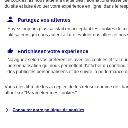
de
cookies
. Ils nous aident à traiter des informations essentie
Donner toute leur place aux territoires
du site et faire évoluer votre expérience en ligne, dans le resp
Porter l'élan du rugby féminin
Partagez vos attentes
Soyez toujours plus satisfait en acceptant les
cookies
de mes
utilisateurs qui nous aident à faire évoluer nos offres et nos 
Enrichissez votre expérience
Naviguez selon vos préférences avec les
cookies et traceur
personnalisation qui nous permettent d'afficher du contenu a
des publicités personnalisées et de suivre la performance
Vous êtes libre de les accepter, de les refuser comme de cha
allant sur
"Paramétrer mes
cookies
"
Nos actualités
Retour à la section précédente
Fermer le menu principal
Consulter notre politique de
cookies