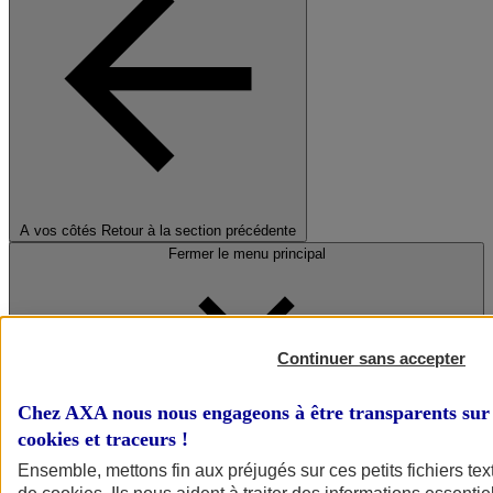
A vos côtés
Retour à la section précédente
Fermer le menu principal
Continuer sans accepter
Chez AXA nous nous engageons à être transparents sur 
cookies et traceurs
!
Préserver la nature et le climat
Ensemble, mettons fin aux préjugés sur ces petits fichiers te
Faire avancer la solidarité et l'inclusion