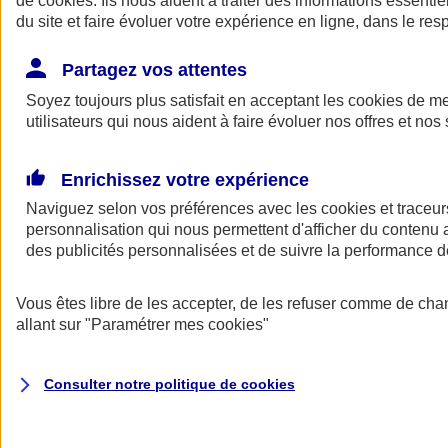
de
cookies
. Ils nous aident à traiter des informations essentie
Donner toute leur place aux territoires
du site et faire évoluer votre expérience en ligne, dans le resp
Porter l'élan du rugby féminin
Partagez vos attentes
Soyez toujours plus satisfait en acceptant les
cookies
de mes
utilisateurs qui nous aident à faire évoluer nos offres et nos 
Enrichissez votre expérience
Naviguez selon vos préférences avec les
cookies et traceur
personnalisation qui nous permettent d'afficher du contenu a
des publicités personnalisées et de suivre la performance
Vous êtes libre de les accepter, de les refuser comme de cha
allant sur
"Paramétrer mes
cookies
"
Nos actualités
Retour à la section précédente
Fermer le menu principal
Consulter notre politique de
cookies