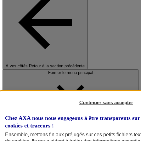
A vos côtés
Retour à la section précédente
Fermer le menu principal
Continuer sans accepter
Chez AXA nous nous engageons à être transparents sur 
cookies et traceurs
!
Préserver la nature et le climat
Ensemble, mettons fin aux préjugés sur ces petits fichiers te
Faire avancer la solidarité et l'inclusion