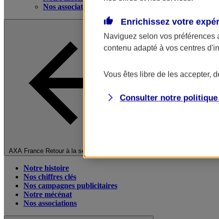
Nos associations
Enrichissez votre expé
Naviguez selon vos préférences 
contenu adapté à vos centres d'i
Vous êtes libre de les accepter, 
Consulter notre politiqu
Fermer le menu principal
AXA France
Retour à la section précédente
Notre histoire
Nos chiffres clés
Nos campagnes publicitaires
Notre mécénat
Nos associations