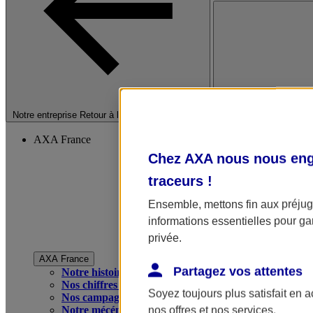
Fermer le menu princip
Notre entreprise
Retour à la section précédente
AXA France
Chez AXA nous nous enga
traceurs
!
Ensemble, mettons fin aux préjugé
informations essentielles pour gar
privée.
AXA France
Partagez vos attentes
Notre histoire
Nos chiffres clés
Soyez toujours plus satisfait en 
Nos campagnes publicitaires
Notre mécénat
nos offres et nos services.