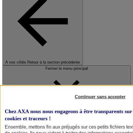
A vos côtés
Retour à la section précédente
Fermer le menu principal
Continuer sans accepter
Chez AXA nous nous engageons à être transparents sur 
cookies et traceurs
!
Préserver la nature et le climat
Ensemble, mettons fin aux préjugés sur ces petits fichiers te
Faire avancer la solidarité et l'inclusion