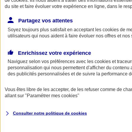
de
cookies
. Ils nous aident à traiter des informations essentie
Donner toute leur place aux territoires
du site et faire évoluer votre expérience en ligne, dans le resp
Porter l'élan du rugby féminin
Partagez vos attentes
Soyez toujours plus satisfait en acceptant les
cookies
de mes
utilisateurs qui nous aident à faire évoluer nos offres et nos 
Enrichissez votre expérience
Naviguez selon vos préférences avec les
cookies et traceur
personnalisation qui nous permettent d'afficher du contenu a
des publicités personnalisées et de suivre la performance
Vous êtes libre de les accepter, de les refuser comme de cha
allant sur
"Paramétrer mes
cookies
"
Nos actualités
Retour à la section précédente
Fermer le menu principal
Consulter notre politique de
cookies