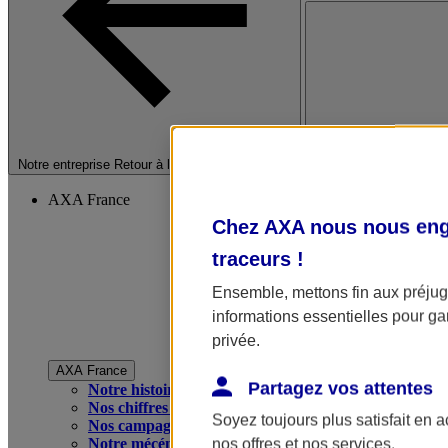
Fermer le menu princip
Notre entreprise
Retour à la section précédente
AXA France
Chez AXA nous nous enga
traceurs
!
Ensemble, mettons fin aux préjugé
informations essentielles pour gar
privée.
AXA France
Partagez vos attentes
Notre histoire
Nos chiffres clés
Soyez toujours plus satisfait en 
Nos campagnes publicitaires
Notre mécénat
nos offres et nos services.