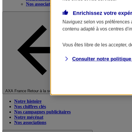
Nos associations
Enrichissez votre expé
Naviguez selon vos préférences 
contenu adapté à vos centres d'i
Vous êtes libre de les accepter, 
Consulter notre politiqu
Fermer le menu principal
AXA France
Retour à la section précédente
Notre histoire
Nos chiffres clés
Nos campagnes publicitaires
Notre mécénat
Nos associations