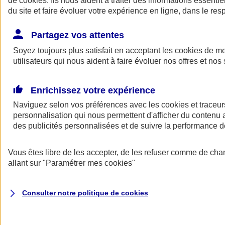
de
cookies
. Ils nous aident à traiter des informations essentie
Donner toute leur place aux territoires
du site et faire évoluer votre expérience en ligne, dans le resp
Porter l'élan du rugby féminin
Partagez vos attentes
Soyez toujours plus satisfait en acceptant les
cookies
de mes
utilisateurs qui nous aident à faire évoluer nos offres et nos 
Enrichissez votre expérience
Naviguez selon vos préférences avec les
cookies et traceur
personnalisation qui nous permettent d'afficher du contenu a
des publicités personnalisées et de suivre la performance
Vous êtes libre de les accepter, de les refuser comme de cha
allant sur
"Paramétrer mes
cookies
"
Nos actualités
Retour à la section précédente
Fermer le menu principal
Consulter notre politique de
cookies