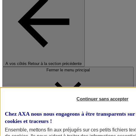
A vos côtés
Retour à la section précédente
Fermer le menu principal
Continuer sans accepter
Chez AXA nous nous engageons à être transparents sur 
cookies et traceurs
!
Préserver la nature et le climat
Ensemble, mettons fin aux préjugés sur ces petits fichiers te
Faire avancer la solidarité et l'inclusion