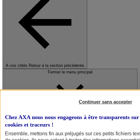
A vos côtés
Retour à la section précédente
Fermer le menu principal
Continuer sans accepter
Chez AXA nous nous engageons à être transparents sur 
cookies et traceurs
!
Préserver la nature et le climat
Ensemble, mettons fin aux préjugés sur ces petits fichiers te
Faire avancer la solidarité et l'inclusion