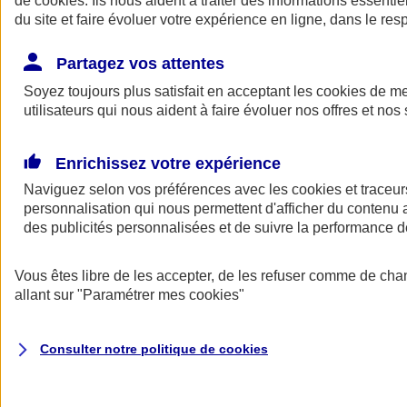
de
cookies
. Ils nous aident à traiter des informations essentie
Donner toute leur place aux territoires
du site et faire évoluer votre expérience en ligne, dans le resp
Porter l'élan du rugby féminin
Partagez vos attentes
Soyez toujours plus satisfait en acceptant les
cookies
de mes
utilisateurs qui nous aident à faire évoluer nos offres et nos 
Enrichissez votre expérience
Naviguez selon vos préférences avec les
cookies et traceur
personnalisation qui nous permettent d'afficher du contenu a
des publicités personnalisées et de suivre la performance
Vous êtes libre de les accepter, de les refuser comme de cha
allant sur
"Paramétrer mes
cookies
"
Nos actualités
Retour à la section précédente
Fermer le menu principal
Consulter notre politique de
cookies