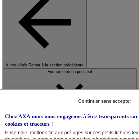
A vos côtés
Retour à la section précédente
Fermer le menu principal
Continuer sans accepter
Chez AXA nous nous engageons à être transparents sur 
cookies et traceurs
!
Préserver la nature et le climat
Ensemble, mettons fin aux préjugés sur ces petits fichiers te
Faire avancer la solidarité et l'inclusion