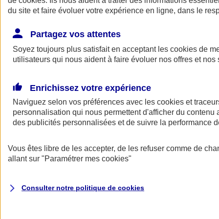
de
cookies
. Ils nous aident à traiter des informations essentie
Donner toute leur place aux territoires
du site et faire évoluer votre expérience en ligne, dans le resp
Porter l'élan du rugby féminin
Partagez vos attentes
Soyez toujours plus satisfait en acceptant les
cookies
de mes
utilisateurs qui nous aident à faire évoluer nos offres et nos 
Enrichissez votre expérience
Naviguez selon vos préférences avec les
cookies et traceur
personnalisation qui nous permettent d'afficher du contenu a
des publicités personnalisées et de suivre la performance
Vous êtes libre de les accepter, de les refuser comme de cha
allant sur
"Paramétrer mes
cookies
"
Nos actualités
Retour à la section précédente
Fermer le menu principal
Consulter notre politique de
cookies