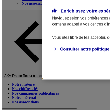
Nos associations
Enrichissez votre expé
Naviguez selon vos préférences 
contenu adapté à vos centres d'i
Vous êtes libre de les accepter, 
Consulter notre politiqu
Fermer le menu principal
AXA France
Retour à la section précédente
Notre histoire
Nos chiffres clés
Nos campagnes publicitaires
Notre mécénat
Nos associations