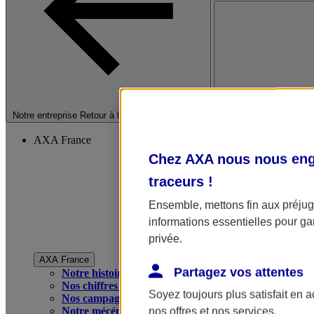
Fermer le menu princip
Notre entreprise
Retour à la section précédente
AXA France
Chez AXA nous nous enga
traceurs
!
Ensemble, mettons fin aux préjugé
informations essentielles pour gar
privée.
AXA France
Partagez vos attentes
Notre histoire
Nos chiffres clés
Soyez toujours plus satisfait en 
Nos campagnes publicitaires
Notre mécénat
nos offres et nos services.