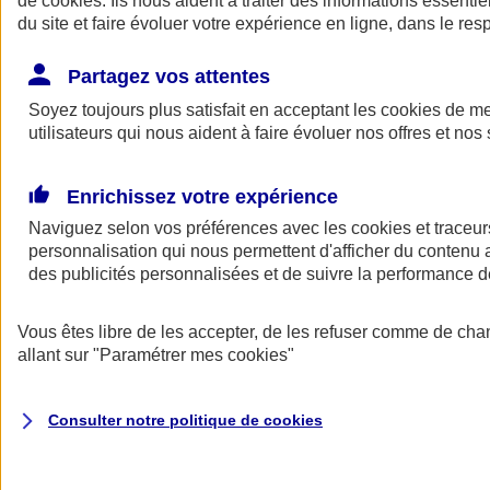
de
cookies
. Ils nous aident à traiter des informations essentie
Donner toute leur place aux territoires
du site et faire évoluer votre expérience en ligne, dans le resp
Porter l'élan du rugby féminin
Partagez vos attentes
Soyez toujours plus satisfait en acceptant les
cookies
de mes
utilisateurs qui nous aident à faire évoluer nos offres et nos 
Enrichissez votre expérience
Naviguez selon vos préférences avec les
cookies et traceur
personnalisation qui nous permettent d'afficher du contenu a
des publicités personnalisées et de suivre la performance
Vous êtes libre de les accepter, de les refuser comme de cha
allant sur
"Paramétrer mes
cookies
"
Nos actualités
Retour à la section précédente
Fermer le menu principal
Consulter notre politique de
cookies