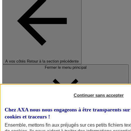
A vos côtés
Retour à la section précédente
Fermer le menu principal
Continuer sans accepter
Chez AXA nous nous engageons à être transparents sur 
cookies et traceurs
!
Préserver la nature et le climat
Ensemble, mettons fin aux préjugés sur ces petits fichiers te
Faire avancer la solidarité et l'inclusion