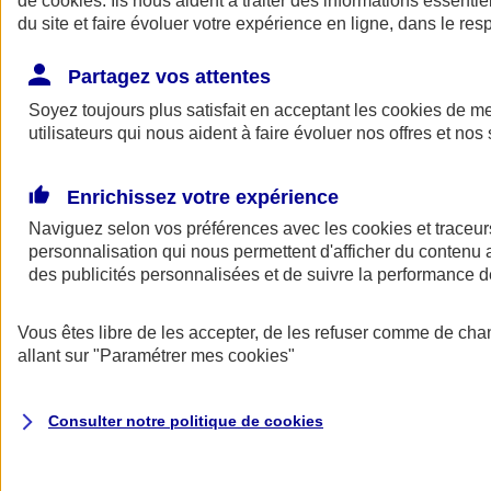
de
cookies
. Ils nous aident à traiter des informations essentie
Donner toute leur place aux territoires
du site et faire évoluer votre expérience en ligne, dans le resp
Porter l'élan du rugby féminin
Partagez vos attentes
Soyez toujours plus satisfait en acceptant les
cookies
de mes
utilisateurs qui nous aident à faire évoluer nos offres et nos 
Enrichissez votre expérience
Naviguez selon vos préférences avec les
cookies et traceur
personnalisation qui nous permettent d'afficher du contenu a
des publicités personnalisées et de suivre la performance
Vous êtes libre de les accepter, de les refuser comme de cha
allant sur
"Paramétrer mes
cookies
"
Nos actualités
Retour à la section précédente
Fermer le menu principal
Consulter notre politique de
cookies