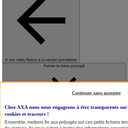
A vos côtés
Retour à la section précédente
Fermer le menu principal
Continuer sans accepter
Chez AXA nous nous engageons à être transparents sur 
cookies et traceurs
!
Préserver la nature et le climat
Ensemble, mettons fin aux préjugés sur ces petits fichiers te
Faire avancer la solidarité et l'inclusion