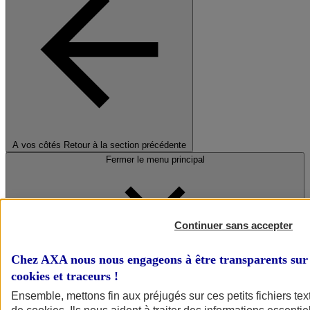
A vos côtés
Retour à la section précédente
Fermer le menu principal
Continuer sans accepter
Chez AXA nous nous engageons à être transparents sur 
cookies et traceurs
!
Préserver la nature et le climat
Ensemble, mettons fin aux préjugés sur ces petits fichiers te
Faire avancer la solidarité et l'inclusion