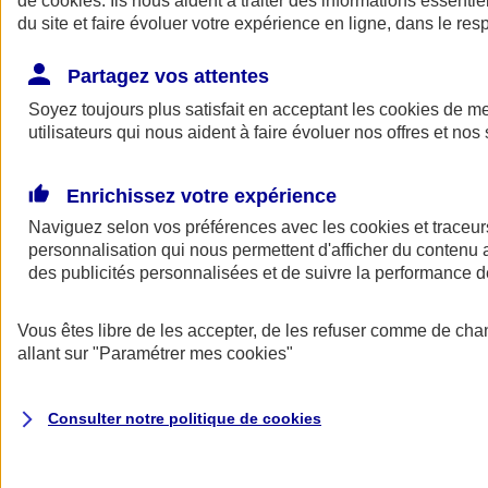
de
cookies
. Ils nous aident à traiter des informations essentie
Donner toute leur place aux territoires
du site et faire évoluer votre expérience en ligne, dans le resp
Porter l'élan du rugby féminin
Partagez vos attentes
Soyez toujours plus satisfait en acceptant les
cookies
de mes
utilisateurs qui nous aident à faire évoluer nos offres et nos 
Enrichissez votre expérience
Naviguez selon vos préférences avec les
cookies et traceur
personnalisation qui nous permettent d'afficher du contenu a
des publicités personnalisées et de suivre la performance
Vous êtes libre de les accepter, de les refuser comme de cha
allant sur
"Paramétrer mes
cookies
"
Nos actualités
Retour à la section précédente
Fermer le menu principal
Consulter notre politique de
cookies