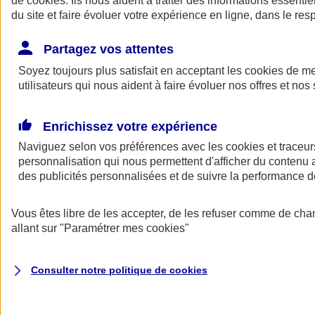
de
cookies
. Ils nous aident à traiter des informations essentie
Donner toute leur place aux territoires
du site et faire évoluer votre expérience en ligne, dans le resp
Porter l'élan du rugby féminin
Partagez vos attentes
Soyez toujours plus satisfait en acceptant les
cookies
de mes
utilisateurs qui nous aident à faire évoluer nos offres et nos 
Enrichissez votre expérience
Naviguez selon vos préférences avec les
cookies et traceur
personnalisation qui nous permettent d'afficher du contenu a
des publicités personnalisées et de suivre la performance
Vous êtes libre de les accepter, de les refuser comme de cha
allant sur
"Paramétrer mes
cookies
"
Nos actualités
Retour à la section précédente
Fermer le menu principal
Consulter notre politique de
cookies