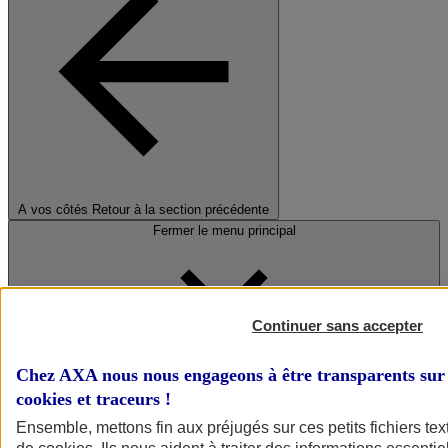
A vos côtés
Retour à la section précédente
Fermer le menu principal
Continuer sans accepter
Chez AXA nous nous engageons à être transparents sur 
cookies et traceurs
!
Préserver la nature et le climat
Ensemble, mettons fin aux préjugés sur ces petits fichiers te
Faire avancer la solidarité et l'inclusion