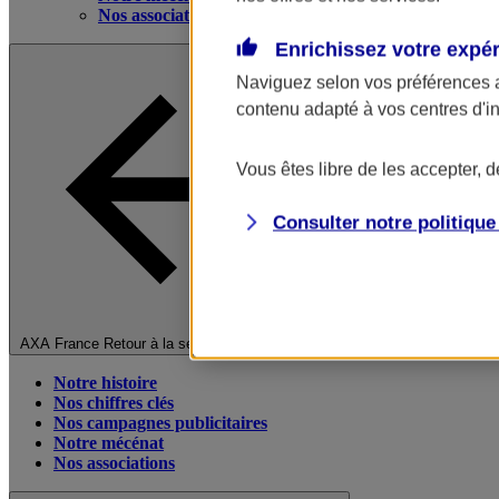
Nos associations
Enrichissez votre expé
Naviguez selon vos préférences 
contenu adapté à vos centres d'i
Vous êtes libre de les accepter, 
Consulter notre politiqu
Fermer le menu principal
AXA France
Retour à la section précédente
Notre histoire
Nos chiffres clés
Nos campagnes publicitaires
Notre mécénat
Nos associations