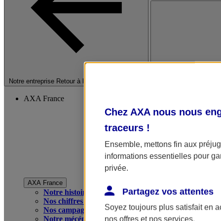
Fermer le menu princip
Notre entreprise
Retour à la section précédente
AXA France
Chez AXA nous nous enga
traceurs
!
Ensemble, mettons fin aux préjugé
informations essentielles pour gar
privée.
AXA France
Partagez vos attentes
Notre histoire
Nos chiffres clés
Soyez toujours plus satisfait en 
Nos campagnes publicitaires
Notre mécénat
nos offres et nos services.