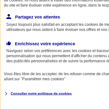
de
cookies
. Ils nous aident à traiter des informations essentie
Donner toute leur place aux territoires
du site et faire évoluer votre expérience en ligne, dans le resp
Porter l'élan du rugby féminin
Partagez vos attentes
Soyez toujours plus satisfait en acceptant les
cookies
de mes
utilisateurs qui nous aident à faire évoluer nos offres et nos 
Enrichissez votre expérience
Naviguez selon vos préférences avec les
cookies et traceur
personnalisation qui nous permettent d'afficher du contenu a
des publicités personnalisées et de suivre la performance
Vous êtes libre de les accepter, de les refuser comme de cha
allant sur
"Paramétrer mes
cookies
"
Nos actualités
Retour à la section précédente
Fermer le menu principal
Consulter notre politique de
cookies