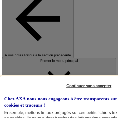
A vos côtés
Retour à la section précédente
Fermer le menu principal
Continuer sans accepter
Chez AXA nous nous engageons à être transparents sur 
cookies et traceurs
!
Préserver la nature et le climat
Ensemble, mettons fin aux préjugés sur ces petits fichiers te
Faire avancer la solidarité et l'inclusion