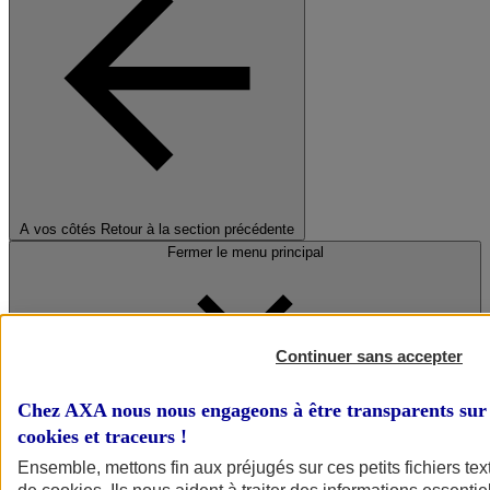
A vos côtés
Retour à la section précédente
Fermer le menu principal
Continuer sans accepter
Chez AXA nous nous engageons à être transparents sur 
cookies et traceurs
!
Préserver la nature et le climat
Ensemble, mettons fin aux préjugés sur ces petits fichiers te
Faire avancer la solidarité et l'inclusion