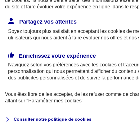
de
cookies
. Ils nous aident à traiter des informations essentie
Donner toute leur place aux territoires
du site et faire évoluer votre expérience en ligne, dans le resp
Porter l'élan du rugby féminin
Partagez vos attentes
Soyez toujours plus satisfait en acceptant les
cookies
de mes
utilisateurs qui nous aident à faire évoluer nos offres et nos 
Enrichissez votre expérience
Naviguez selon vos préférences avec les
cookies et traceur
personnalisation qui nous permettent d'afficher du contenu a
des publicités personnalisées et de suivre la performance
Vous êtes libre de les accepter, de les refuser comme de cha
allant sur
"Paramétrer mes
cookies
"
Nos actualités
Retour à la section précédente
Fermer le menu principal
Consulter notre politique de
cookies