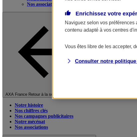
Nos associations
Enrichissez votre expé
Naviguez selon vos préférences 
contenu adapté à vos centres d'i
Vous êtes libre de les accepter, 
Consulter notre politiqu
Fermer le menu principal
AXA France
Retour à la section précédente
Notre histoire
Nos chiffres clés
Nos campagnes publicitaires
Notre mécénat
Nos associations