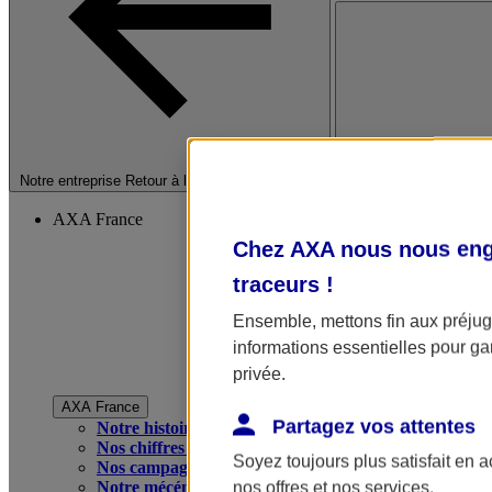
Fermer le menu princip
Notre entreprise
Retour à la section précédente
AXA France
Chez AXA nous nous enga
traceurs
!
Ensemble, mettons fin aux préjugé
informations essentielles pour gar
privée.
AXA France
Partagez vos attentes
Notre histoire
Nos chiffres clés
Soyez toujours plus satisfait en 
Nos campagnes publicitaires
Notre mécénat
nos offres et nos services.