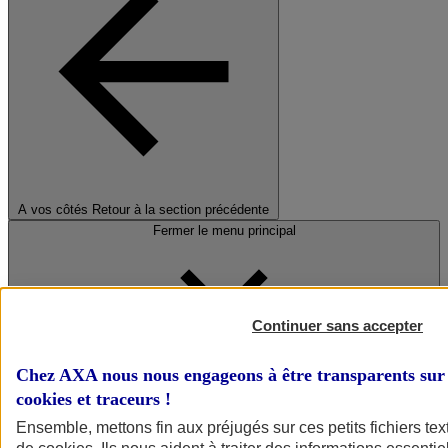
A vos côtés
Retour à la section précédente
Fermer le menu principal
Continuer sans accepter
Chez AXA nous nous engageons à être transparents sur 
cookies et traceurs
!
Préserver la nature et le climat
Ensemble, mettons fin aux préjugés sur ces petits fichiers te
Faire avancer la solidarité et l'inclusion