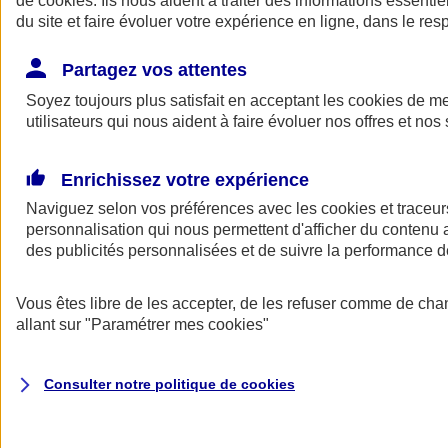
de
cookies
. Ils nous aident à traiter des informations essentie
Donner toute leur place aux territoires
du site et faire évoluer votre expérience en ligne, dans le resp
Porter l'élan du rugby féminin
Partagez vos attentes
Soyez toujours plus satisfait en acceptant les
cookies
de mes
utilisateurs qui nous aident à faire évoluer nos offres et nos 
Enrichissez votre expérience
Naviguez selon vos préférences avec les
cookies et traceur
personnalisation qui nous permettent d'afficher du contenu a
des publicités personnalisées et de suivre la performance
Vous êtes libre de les accepter, de les refuser comme de cha
allant sur
"Paramétrer mes
cookies
"
Nos actualités
Retour à la section précédente
Fermer le menu principal
Consulter notre politique de
cookies