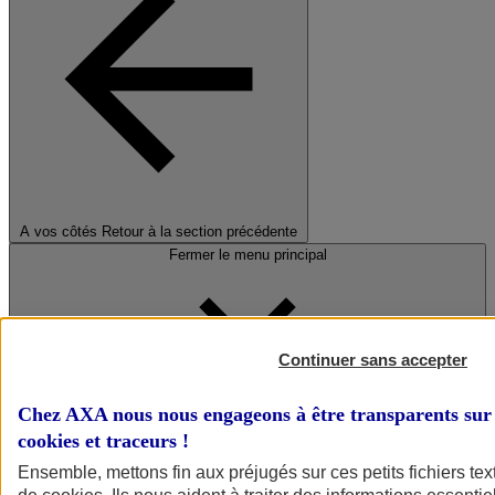
A vos côtés
Retour à la section précédente
Fermer le menu principal
Continuer sans accepter
Chez AXA nous nous engageons à être transparents sur 
cookies et traceurs
!
Préserver la nature et le climat
Ensemble, mettons fin aux préjugés sur ces petits fichiers te
Faire avancer la solidarité et l'inclusion