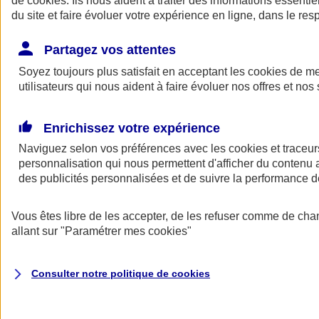
de
cookies
. Ils nous aident à traiter des informations essentie
Donner toute leur place aux territoires
du site et faire évoluer votre expérience en ligne, dans le resp
Porter l'élan du rugby féminin
Partagez vos attentes
Soyez toujours plus satisfait en acceptant les
cookies
de mes
utilisateurs qui nous aident à faire évoluer nos offres et nos 
Enrichissez votre expérience
Naviguez selon vos préférences avec les
cookies et traceur
personnalisation qui nous permettent d'afficher du contenu a
des publicités personnalisées et de suivre la performance
Vous êtes libre de les accepter, de les refuser comme de cha
allant sur
"Paramétrer mes
cookies
"
Nos actualités
Retour à la section précédente
Fermer le menu principal
Consulter notre politique de
cookies