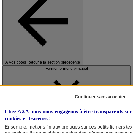
A vos côtés
Retour à la section précédente
Fermer le menu principal
Continuer sans accepter
Chez AXA nous nous engageons à être transparents sur 
cookies et traceurs
!
Préserver la nature et le climat
Ensemble, mettons fin aux préjugés sur ces petits fichiers te
Faire avancer la solidarité et l'inclusion