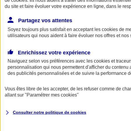
de
cookies
. Ils nous aident à traiter des informations essentie
Donner toute leur place aux territoires
du site et faire évoluer votre expérience en ligne, dans le resp
Porter l'élan du rugby féminin
Partagez vos attentes
Soyez toujours plus satisfait en acceptant les
cookies
de mes
utilisateurs qui nous aident à faire évoluer nos offres et nos 
Enrichissez votre expérience
Naviguez selon vos préférences avec les
cookies et traceur
personnalisation qui nous permettent d'afficher du contenu a
des publicités personnalisées et de suivre la performance
Vous êtes libre de les accepter, de les refuser comme de cha
allant sur
"Paramétrer mes
cookies
"
Nos actualités
Retour à la section précédente
Fermer le menu principal
Consulter notre politique de
cookies