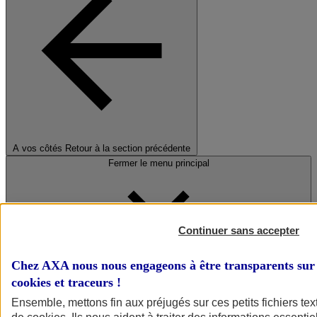
A vos côtés
Retour à la section précédente
Fermer le menu principal
Continuer sans accepter
Chez AXA nous nous engageons à être transparents sur 
cookies et traceurs
!
Préserver la nature et le climat
Ensemble, mettons fin aux préjugés sur ces petits fichiers te
Faire avancer la solidarité et l'inclusion