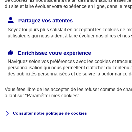
de
cookies
. Ils nous aident à traiter des informations essentie
Donner toute leur place aux territoires
du site et faire évoluer votre expérience en ligne, dans le resp
Porter l'élan du rugby féminin
Partagez vos attentes
Soyez toujours plus satisfait en acceptant les
cookies
de mes
utilisateurs qui nous aident à faire évoluer nos offres et nos 
Enrichissez votre expérience
Naviguez selon vos préférences avec les
cookies et traceur
personnalisation qui nous permettent d'afficher du contenu a
des publicités personnalisées et de suivre la performance
Vous êtes libre de les accepter, de les refuser comme de cha
allant sur
"Paramétrer mes
cookies
"
Nos actualités
Retour à la section précédente
Fermer le menu principal
Consulter notre politique de
cookies