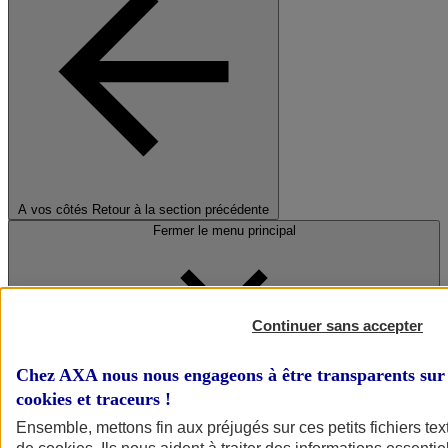
A vos côtés
Retour à la section précédente
Fermer le menu principal
Continuer sans accepter
Chez AXA nous nous engageons à être transparents sur 
cookies et traceurs
!
Préserver la nature et le climat
Ensemble, mettons fin aux préjugés sur ces petits fichiers te
Faire avancer la solidarité et l'inclusion