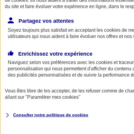
de
cookies
. Ils nous aident à traiter des informations essentie
Donner toute leur place aux territoires
du site et faire évoluer votre expérience en ligne, dans le resp
Porter l'élan du rugby féminin
Partagez vos attentes
Soyez toujours plus satisfait en acceptant les
cookies
de mes
utilisateurs qui nous aident à faire évoluer nos offres et nos 
Enrichissez votre expérience
Naviguez selon vos préférences avec les
cookies et traceur
personnalisation qui nous permettent d'afficher du contenu a
des publicités personnalisées et de suivre la performance
Vous êtes libre de les accepter, de les refuser comme de cha
allant sur
"Paramétrer mes
cookies
"
Nos actualités
Retour à la section précédente
Fermer le menu principal
Consulter notre politique de
cookies