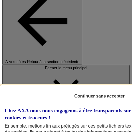
A vos côtés
Retour à la section précédente
Fermer le menu principal
Continuer sans accepter
Chez AXA nous nous engageons à être transparents sur 
cookies et traceurs
!
Préserver la nature et le climat
Ensemble, mettons fin aux préjugés sur ces petits fichiers te
Faire avancer la solidarité et l'inclusion