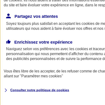
de
cookies
. Ils nous aident à traiter des informations essentie
Donner toute leur place aux territoires
du site et faire évoluer votre expérience en ligne, dans le resp
Porter l'élan du rugby féminin
Partagez vos attentes
Soyez toujours plus satisfait en acceptant les
cookies
de mes
utilisateurs qui nous aident à faire évoluer nos offres et nos 
Enrichissez votre expérience
Naviguez selon vos préférences avec les
cookies et traceur
personnalisation qui nous permettent d'afficher du contenu a
des publicités personnalisées et de suivre la performance
Vous êtes libre de les accepter, de les refuser comme de cha
allant sur
"Paramétrer mes
cookies
"
Nos actualités
Retour à la section précédente
Fermer le menu principal
Consulter notre politique de
cookies