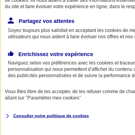
de
cookies
. Ils nous aident à traiter des informations essentie
Donner toute leur place aux territoires
du site et faire évoluer votre expérience en ligne, dans le resp
Porter l'élan du rugby féminin
Partagez vos attentes
Soyez toujours plus satisfait en acceptant les
cookies
de mes
utilisateurs qui nous aident à faire évoluer nos offres et nos 
Enrichissez votre expérience
Naviguez selon vos préférences avec les
cookies et traceur
personnalisation qui nous permettent d'afficher du contenu a
des publicités personnalisées et de suivre la performance
Vous êtes libre de les accepter, de les refuser comme de cha
allant sur
"Paramétrer mes
cookies
"
Nos actualités
Retour à la section précédente
Fermer le menu principal
Consulter notre politique de
cookies