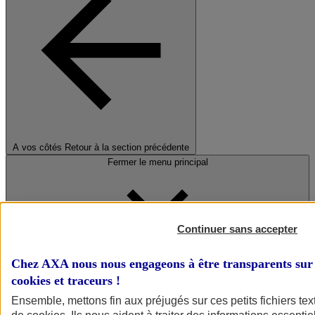
A vos côtés
Retour à la section précédente
Fermer le menu principal
Continuer sans accepter
Chez AXA nous nous engageons à être transparents sur 
cookies et traceurs
!
Préserver la nature et le climat
Ensemble, mettons fin aux préjugés sur ces petits fichiers te
Faire avancer la solidarité et l'inclusion