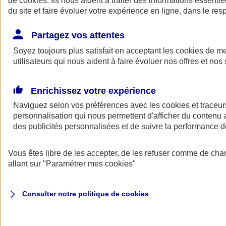
de
cookies
. Ils nous aident à traiter des informations essentie
Donner toute leur place aux territoires
du site et faire évoluer votre expérience en ligne, dans le resp
Porter l'élan du rugby féminin
Partagez vos attentes
Soyez toujours plus satisfait en acceptant les
cookies
de mes
utilisateurs qui nous aident à faire évoluer nos offres et nos 
Enrichissez votre expérience
Naviguez selon vos préférences avec les
cookies et traceur
personnalisation qui nous permettent d'afficher du contenu a
des publicités personnalisées et de suivre la performance
Vous êtes libre de les accepter, de les refuser comme de cha
allant sur
"Paramétrer mes
cookies
"
Nos actualités
Retour à la section précédente
Fermer le menu principal
Consulter notre politique de
cookies