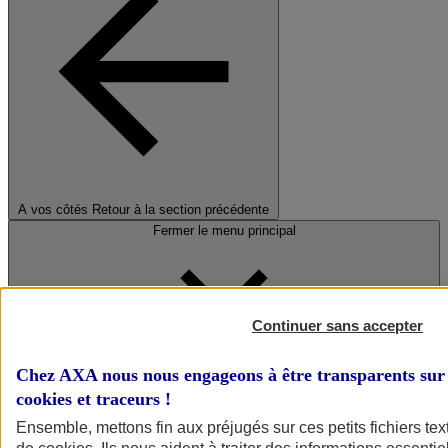
A vos côtés
Retour à la section précédente
Fermer le menu principal
Continuer sans accepter
Chez AXA nous nous engageons à être transparents sur 
cookies et traceurs
!
Préserver la nature et le climat
Ensemble, mettons fin aux préjugés sur ces petits fichiers te
Faire avancer la solidarité et l'inclusion