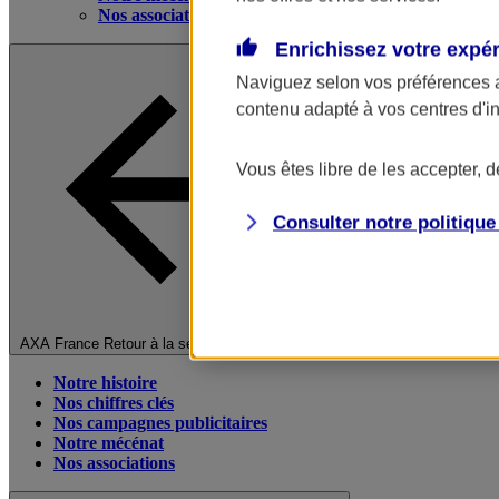
Nos associations
Enrichissez votre expé
Naviguez selon vos préférences 
contenu adapté à vos centres d'i
Vous êtes libre de les accepter, 
Consulter notre politiqu
Fermer le menu principal
AXA France
Retour à la section précédente
Notre histoire
Nos chiffres clés
Nos campagnes publicitaires
Notre mécénat
Nos associations