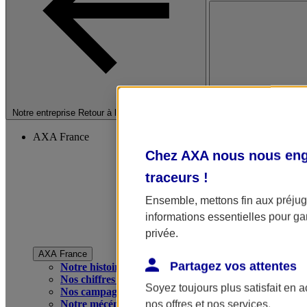
Fermer le menu princip
Notre entreprise
Retour à la section précédente
AXA France
Chez AXA nous nous enga
traceurs
!
Ensemble, mettons fin aux préjugé
informations essentielles pour gar
privée.
AXA France
Partagez vos attentes
Notre histoire
Nos chiffres clés
Soyez toujours plus satisfait en 
Nos campagnes publicitaires
Notre mécénat
nos offres et nos services.