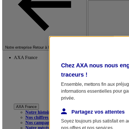
Fermer le menu princip
Notre entreprise
Retour à la section précédente
AXA France
Chez AXA nous nous enga
traceurs
!
Ensemble, mettons fin aux préjugé
informations essentielles pour gar
privée.
AXA France
Partagez vos attentes
Notre histoire
Nos chiffres clés
Soyez toujours plus satisfait en 
Nos campagnes publicitaires
Notre mécénat
nos offres et nos services.