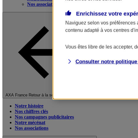
Nos associations
Enrichissez votre expé
Naviguez selon vos préférences 
contenu adapté à vos centres d'i
Vous êtes libre de les accepter, 
Consulter notre politiqu
Fermer le menu principal
AXA France
Retour à la section précédente
Notre histoire
Nos chiffres clés
Nos campagnes publicitaires
Notre mécénat
Nos associations