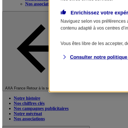
Nos associations
Enrichissez votre expé
Naviguez selon vos préférences 
contenu adapté à vos centres d'i
Vous êtes libre de les accepter, 
Consulter notre politiqu
Fermer le menu principal
AXA France
Retour à la section précédente
Notre histoire
Nos chiffres clés
Nos campagnes publicitaires
Notre mécénat
Nos associations