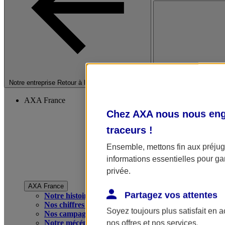
Fermer le menu princip
Notre entreprise
Retour à la section précédente
AXA France
Chez AXA nous nous enga
traceurs
!
Ensemble, mettons fin aux préjugé
informations essentielles pour gar
privée.
AXA France
Partagez vos attentes
Notre histoire
Nos chiffres clés
Soyez toujours plus satisfait en 
Nos campagnes publicitaires
Notre mécénat
nos offres et nos services.