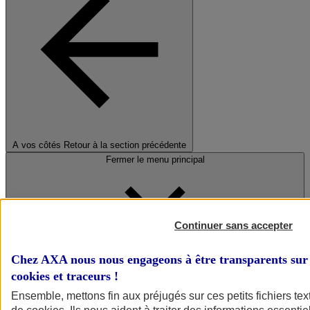
A vos côtés
Retour à la section précédente
Fermer le menu principal
Continuer sans accepter
Chez AXA nous nous engageons à être transparents sur 
cookies et traceurs
!
Préserver la nature et le climat
Ensemble, mettons fin aux préjugés sur ces petits fichiers te
Faire avancer la solidarité et l'inclusion