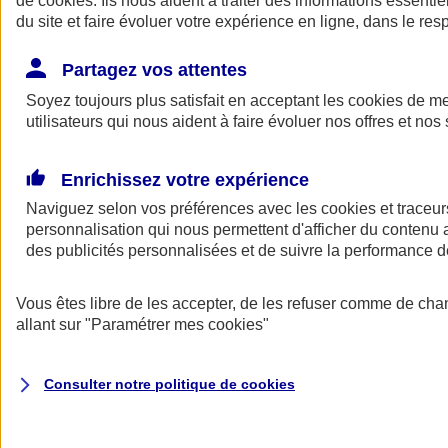
de
cookies
. Ils nous aident à traiter des informations essentie
Donner toute leur place aux territoires
du site et faire évoluer votre expérience en ligne, dans le resp
Porter l'élan du rugby féminin
Partagez vos attentes
Soyez toujours plus satisfait en acceptant les
cookies
de mes
utilisateurs qui nous aident à faire évoluer nos offres et nos 
Enrichissez votre expérience
Naviguez selon vos préférences avec les
cookies et traceur
personnalisation qui nous permettent d'afficher du contenu a
des publicités personnalisées et de suivre la performance
Vous êtes libre de les accepter, de les refuser comme de cha
allant sur
"Paramétrer mes
cookies
"
Nos actualités
Retour à la section précédente
Fermer le menu principal
Consulter notre politique de
cookies