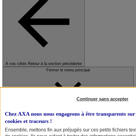
A vos côtés
Retour à la section précédente
Fermer le menu principal
Continuer sans accepter
Chez AXA nous nous engageons à être transparents sur 
cookies et traceurs
!
Préserver la nature et le climat
Ensemble, mettons fin aux préjugés sur ces petits fichiers te
Faire avancer la solidarité et l'inclusion