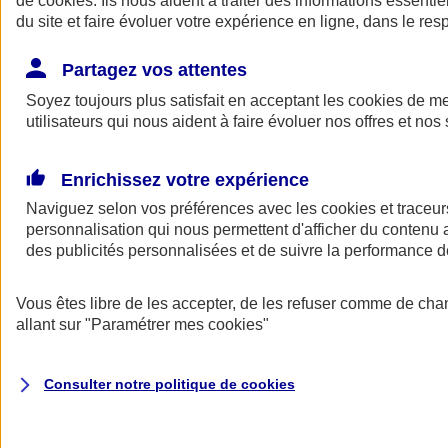
de
cookies
. Ils nous aident à traiter des informations essentie
Donner toute leur place aux territoires
du site et faire évoluer votre expérience en ligne, dans le resp
Porter l'élan du rugby féminin
Partagez vos attentes
Soyez toujours plus satisfait en acceptant les
cookies
de mes
utilisateurs qui nous aident à faire évoluer nos offres et nos 
Enrichissez votre expérience
Naviguez selon vos préférences avec les
cookies et traceur
personnalisation qui nous permettent d'afficher du contenu a
des publicités personnalisées et de suivre la performance
Vous êtes libre de les accepter, de les refuser comme de cha
allant sur
"Paramétrer mes
cookies
"
Nos actualités
Retour à la section précédente
Fermer le menu principal
Consulter notre politique de
cookies