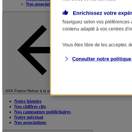
Nos associations
Enrichissez votre expé
Naviguez selon vos préférences 
contenu adapté à vos centres d'i
Vous êtes libre de les accepter, 
Consulter notre politiqu
Fermer le menu principal
AXA France
Retour à la section précédente
Notre histoire
Nos chiffres clés
Nos campagnes publicitaires
Notre mécénat
Nos associations