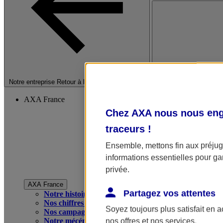
Fermer le menu princip
Notre entreprise
Retour à la section précédente
AXA France
Chez AXA nous nous enga
traceurs
!
Ensemble, mettons fin aux préjugé
informations essentielles pour gar
privée.
AXA France
Partagez vos attentes
Notre histoire
Nos chiffres clés
Soyez toujours plus satisfait en 
Nos campagnes publicitaires
Notre mécénat
nos offres et nos services.