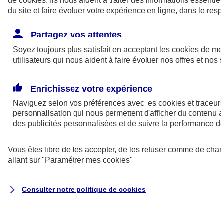
de
cookies
. Ils nous aident à traiter des informations essentie
Donner toute leur place aux territoires
du site et faire évoluer votre expérience en ligne, dans le resp
Porter l'élan du rugby féminin
Partagez vos attentes
Soyez toujours plus satisfait en acceptant les
cookies
de mes
utilisateurs qui nous aident à faire évoluer nos offres et nos 
Enrichissez votre expérience
Naviguez selon vos préférences avec les
cookies et traceur
personnalisation qui nous permettent d'afficher du contenu a
des publicités personnalisées et de suivre la performance
Vous êtes libre de les accepter, de les refuser comme de cha
allant sur
"Paramétrer mes
cookies
"
Nos actualités
Retour à la section précédente
Fermer le menu principal
Consulter notre politique de
cookies