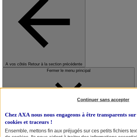
A vos côtés
Retour à la section précédente
Fermer le menu principal
Continuer sans accepter
Chez AXA nous nous engageons à être transparents sur 
cookies et traceurs
!
Préserver la nature et le climat
Ensemble, mettons fin aux préjugés sur ces petits fichiers te
Faire avancer la solidarité et l'inclusion