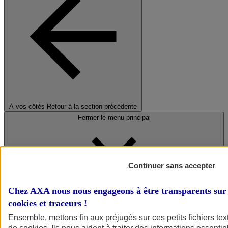
A vos côtés
Retour à la section précédente
Fermer le menu principal
Continuer sans accepter
Chez AXA nous nous engageons à être transparents sur 
cookies et traceurs
!
Préserver la nature et le climat
Ensemble, mettons fin aux préjugés sur ces petits fichiers te
Faire avancer la solidarité et l'inclusion