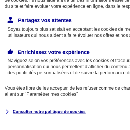
de
cookies
. Ils nous aident à traiter des informations essentie
Donner toute leur place aux territoires
du site et faire évoluer votre expérience en ligne, dans le resp
Porter l'élan du rugby féminin
Partagez vos attentes
Soyez toujours plus satisfait en acceptant les
cookies
de mes
utilisateurs qui nous aident à faire évoluer nos offres et nos 
Enrichissez votre expérience
Naviguez selon vos préférences avec les
cookies et traceur
personnalisation qui nous permettent d'afficher du contenu a
des publicités personnalisées et de suivre la performance
Vous êtes libre de les accepter, de les refuser comme de cha
allant sur
"Paramétrer mes
cookies
"
Nos actualités
Retour à la section précédente
Fermer le menu principal
Consulter notre politique de
cookies