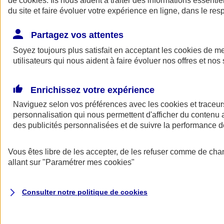
de
cookies
. Ils nous aident à traiter des informations essentie
Donner toute leur place aux territoires
du site et faire évoluer votre expérience en ligne, dans le resp
Porter l'élan du rugby féminin
Partagez vos attentes
Soyez toujours plus satisfait en acceptant les
cookies
de mes
utilisateurs qui nous aident à faire évoluer nos offres et nos 
Enrichissez votre expérience
Naviguez selon vos préférences avec les
cookies et traceur
personnalisation qui nous permettent d'afficher du contenu a
des publicités personnalisées et de suivre la performance
Vous êtes libre de les accepter, de les refuser comme de cha
allant sur
"Paramétrer mes
cookies
"
Nos actualités
Retour à la section précédente
Fermer le menu principal
Consulter notre politique de
cookies