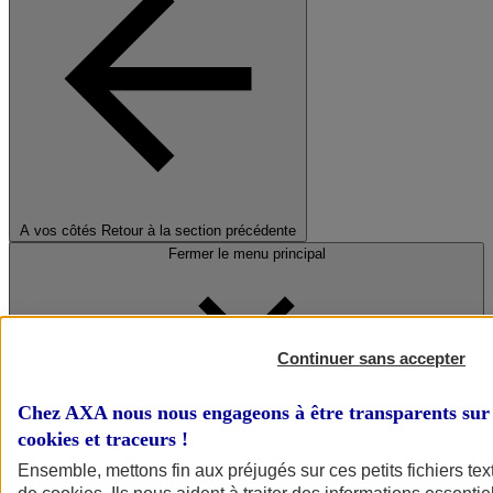
A vos côtés
Retour à la section précédente
Fermer le menu principal
Continuer sans accepter
Chez AXA nous nous engageons à être transparents sur 
cookies et traceurs
!
Préserver la nature et le climat
Ensemble, mettons fin aux préjugés sur ces petits fichiers te
Faire avancer la solidarité et l'inclusion