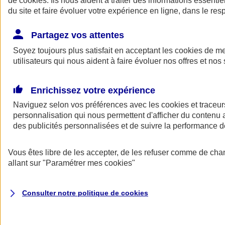
de
cookies
. Ils nous aident à traiter des informations essentie
Donner toute leur place aux territoires
du site et faire évoluer votre expérience en ligne, dans le resp
Porter l'élan du rugby féminin
Partagez vos attentes
Soyez toujours plus satisfait en acceptant les
cookies
de mes
utilisateurs qui nous aident à faire évoluer nos offres et nos 
Enrichissez votre expérience
Naviguez selon vos préférences avec les
cookies et traceur
personnalisation qui nous permettent d'afficher du contenu a
des publicités personnalisées et de suivre la performance
Vous êtes libre de les accepter, de les refuser comme de cha
allant sur
"Paramétrer mes
cookies
"
Nos actualités
Retour à la section précédente
Fermer le menu principal
Consulter notre politique de
cookies