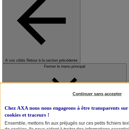
A vos côtés
Retour à la section précédente
Fermer le menu principal
Continuer sans accepter
Chez AXA nous nous engageons à être transparents sur 
cookies et traceurs
!
Préserver la nature et le climat
Ensemble, mettons fin aux préjugés sur ces petits fichiers te
Faire avancer la solidarité et l'inclusion