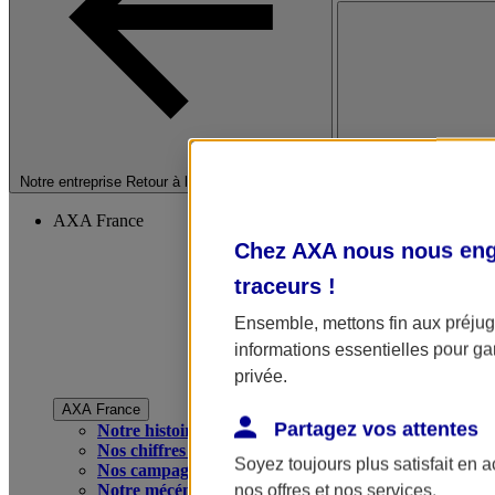
Fermer le menu princip
Notre entreprise
Retour à la section précédente
AXA France
Chez AXA nous nous enga
traceurs
!
Ensemble, mettons fin aux préjugé
informations essentielles pour gar
privée.
AXA France
Partagez vos attentes
Notre histoire
Nos chiffres clés
Soyez toujours plus satisfait en 
Nos campagnes publicitaires
Notre mécénat
nos offres et nos services.