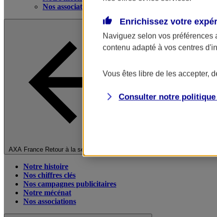
Nos associations
Enrichissez votre expé
Naviguez selon vos préférences 
contenu adapté à vos centres d'i
Vous êtes libre de les accepter, 
Consulter notre politiqu
Fermer le menu principal
AXA France
Retour à la section précédente
Notre histoire
Nos chiffres clés
Nos campagnes publicitaires
Notre mécénat
Nos associations