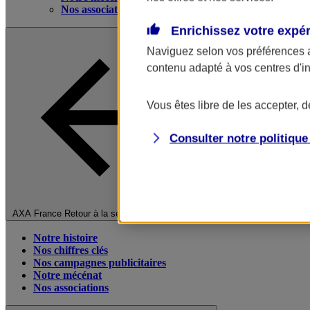
Nos associations
Enrichissez votre expé
Naviguez selon vos préférences 
contenu adapté à vos centres d'i
Vous êtes libre de les accepter, 
Consulter notre politiqu
Fermer le menu principal
AXA France
Retour à la section précédente
Notre histoire
Nos chiffres clés
Nos campagnes publicitaires
Notre mécénat
Nos associations