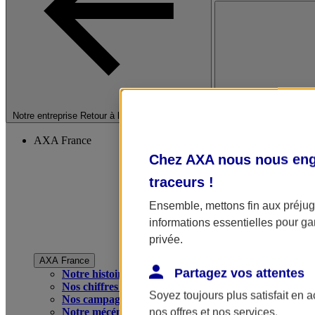
Fermer le menu princip
Notre entreprise
Retour à la section précédente
AXA France
Chez AXA nous nous enga
traceurs
!
Ensemble, mettons fin aux préjugé
informations essentielles pour gar
privée.
AXA France
Partagez vos attentes
Notre histoire
Nos chiffres clés
Soyez toujours plus satisfait en 
Nos campagnes publicitaires
Notre mécénat
nos offres et nos services.