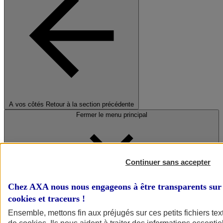
A vos côtés
Retour à la section précédente
Fermer le menu principal
Continuer sans accepter
Chez AXA nous nous engageons à être transparents sur 
cookies et traceurs
!
Préserver la nature et le climat
Ensemble, mettons fin aux préjugés sur ces petits fichiers te
Faire avancer la solidarité et l'inclusion