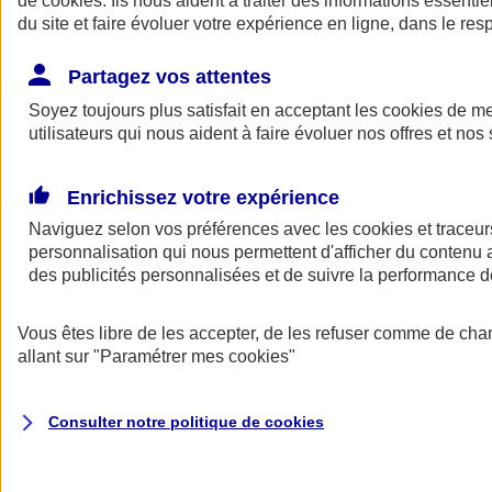
de
cookies
. Ils nous aident à traiter des informations essentie
Donner toute leur place aux territoires
du site et faire évoluer votre expérience en ligne, dans le resp
Porter l'élan du rugby féminin
Partagez vos attentes
Soyez toujours plus satisfait en acceptant les
cookies
de mes
utilisateurs qui nous aident à faire évoluer nos offres et nos 
Enrichissez votre expérience
Naviguez selon vos préférences avec les
cookies et traceur
personnalisation qui nous permettent d'afficher du contenu a
des publicités personnalisées et de suivre la performance
Vous êtes libre de les accepter, de les refuser comme de cha
allant sur
"Paramétrer mes
cookies
"
Nos actualités
Retour à la section précédente
Fermer le menu principal
Consulter notre politique de
cookies