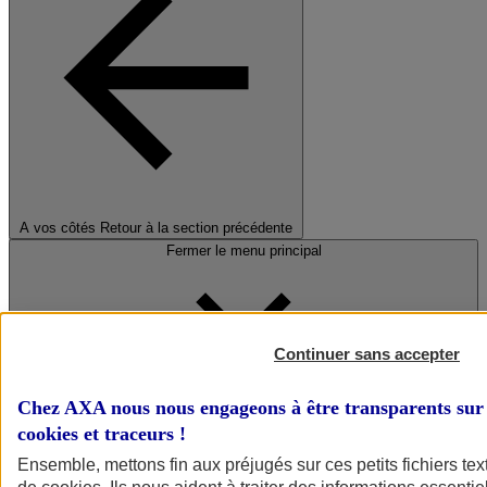
A vos côtés
Retour à la section précédente
Fermer le menu principal
Continuer sans accepter
Chez AXA nous nous engageons à être transparents sur 
cookies et traceurs
!
Préserver la nature et le climat
Ensemble, mettons fin aux préjugés sur ces petits fichiers te
Faire avancer la solidarité et l'inclusion