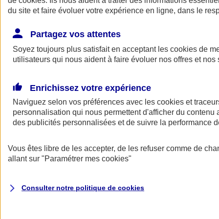
de
cookies
. Ils nous aident à traiter des informations essentie
Donner toute leur place aux territoires
du site et faire évoluer votre expérience en ligne, dans le resp
Porter l'élan du rugby féminin
Partagez vos attentes
Soyez toujours plus satisfait en acceptant les
cookies
de mes
utilisateurs qui nous aident à faire évoluer nos offres et nos 
Enrichissez votre expérience
Naviguez selon vos préférences avec les
cookies et traceur
personnalisation qui nous permettent d'afficher du contenu a
des publicités personnalisées et de suivre la performance
Vous êtes libre de les accepter, de les refuser comme de cha
allant sur
"Paramétrer mes
cookies
"
Nos actualités
Retour à la section précédente
Fermer le menu principal
Consulter notre politique de
cookies