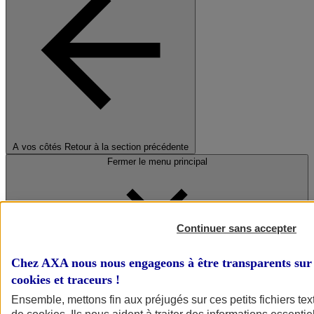
A vos côtés
Retour à la section précédente
Fermer le menu principal
Continuer sans accepter
Chez AXA nous nous engageons à être transparents sur 
cookies et traceurs
!
Préserver la nature et le climat
Ensemble, mettons fin aux préjugés sur ces petits fichiers te
Faire avancer la solidarité et l'inclusion