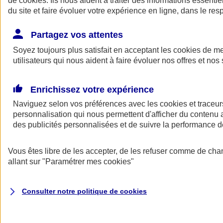
de
cookies
. Ils nous aident à traiter des informations essentie
Donner toute leur place aux territoires
du site et faire évoluer votre expérience en ligne, dans le resp
Porter l'élan du rugby féminin
Partagez vos attentes
Soyez toujours plus satisfait en acceptant les
cookies
de mes
utilisateurs qui nous aident à faire évoluer nos offres et nos 
Enrichissez votre expérience
Naviguez selon vos préférences avec les
cookies et traceur
personnalisation qui nous permettent d'afficher du contenu a
des publicités personnalisées et de suivre la performance
Vous êtes libre de les accepter, de les refuser comme de cha
allant sur
"Paramétrer mes
cookies
"
Nos actualités
Retour à la section précédente
Fermer le menu principal
Consulter notre politique de
cookies