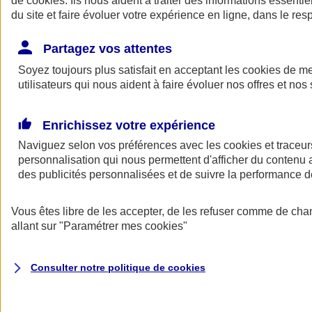
de
cookies
. Ils nous aident à traiter des informations essentie
Donner toute leur place aux territoires
du site et faire évoluer votre expérience en ligne, dans le resp
Porter l'élan du rugby féminin
Partagez vos attentes
Soyez toujours plus satisfait en acceptant les
cookies
de mes
utilisateurs qui nous aident à faire évoluer nos offres et nos 
Enrichissez votre expérience
Naviguez selon vos préférences avec les
cookies et traceur
personnalisation qui nous permettent d'afficher du contenu a
des publicités personnalisées et de suivre la performance
Vous êtes libre de les accepter, de les refuser comme de cha
allant sur
"Paramétrer mes
cookies
"
Nos actualités
Retour à la section précédente
Fermer le menu principal
Consulter notre politique de
cookies