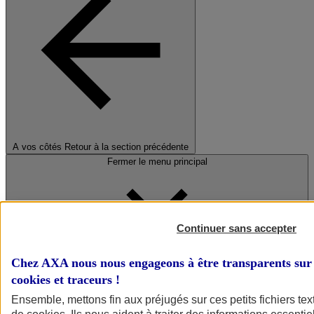
A vos côtés
Retour à la section précédente
Fermer le menu principal
Continuer sans accepter
Chez AXA nous nous engageons à être transparents sur 
cookies et traceurs
!
Préserver la nature et le climat
Ensemble, mettons fin aux préjugés sur ces petits fichiers te
Faire avancer la solidarité et l'inclusion