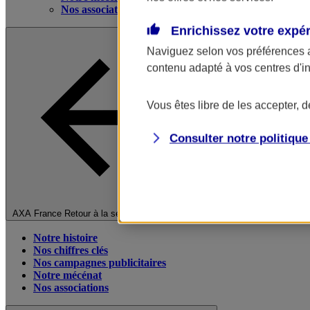
Nos associations
Enrichissez votre expé
Naviguez selon vos préférences 
contenu adapté à vos centres d'i
Vous êtes libre de les accepter, 
Consulter notre politiqu
Fermer le menu principal
AXA France
Retour à la section précédente
Notre histoire
Nos chiffres clés
Nos campagnes publicitaires
Notre mécénat
Nos associations