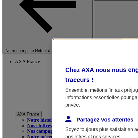
Fermer le menu princip
Notre entreprise
Retour à la section précédente
AXA France
Chez AXA nous nous enga
traceurs
!
Ensemble, mettons fin aux préjugé
informations essentielles pour gar
privée.
AXA France
Partagez vos attentes
Notre histoire
Nos chiffres clés
Soyez toujours plus satisfait en 
Nos campagnes publicitaires
Notre mécénat
nos offres et nos services.