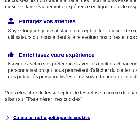
de
cookies
. Ils nous aident à traiter des informations essentie
Donner toute leur place aux territoires
du site et faire évoluer votre expérience en ligne, dans le resp
Porter l'élan du rugby féminin
Partagez vos attentes
Soyez toujours plus satisfait en acceptant les
cookies
de mes
utilisateurs qui nous aident à faire évoluer nos offres et nos 
Enrichissez votre expérience
Naviguez selon vos préférences avec les
cookies et traceur
personnalisation qui nous permettent d'afficher du contenu a
des publicités personnalisées et de suivre la performance
Vous êtes libre de les accepter, de les refuser comme de cha
allant sur
"Paramétrer mes
cookies
"
Nos actualités
Retour à la section précédente
Fermer le menu principal
Consulter notre politique de
cookies