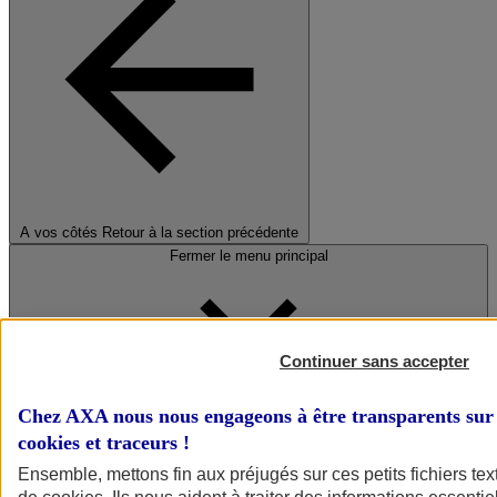
A vos côtés
Retour à la section précédente
Fermer le menu principal
Continuer sans accepter
Chez AXA nous nous engageons à être transparents sur 
cookies et traceurs
!
Préserver la nature et le climat
Ensemble, mettons fin aux préjugés sur ces petits fichiers te
Faire avancer la solidarité et l'inclusion