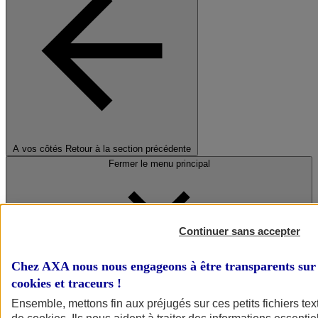
A vos côtés
Retour à la section précédente
Fermer le menu principal
Continuer sans accepter
Chez AXA nous nous engageons à être transparents sur 
cookies et traceurs
!
Préserver la nature et le climat
Ensemble, mettons fin aux préjugés sur ces petits fichiers te
Faire avancer la solidarité et l'inclusion