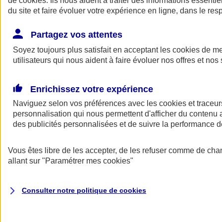
de
cookies
. Ils nous aident à traiter des informations essentie
Donner toute leur place aux territoires
du site et faire évoluer votre expérience en ligne, dans le resp
Porter l'élan du rugby féminin
Partagez vos attentes
Soyez toujours plus satisfait en acceptant les
cookies
de mes
utilisateurs qui nous aident à faire évoluer nos offres et nos 
Enrichissez votre expérience
Naviguez selon vos préférences avec les
cookies et traceur
personnalisation qui nous permettent d'afficher du contenu a
des publicités personnalisées et de suivre la performance
Vous êtes libre de les accepter, de les refuser comme de cha
allant sur
"Paramétrer mes
cookies
"
Nos actualités
Retour à la section précédente
Fermer le menu principal
Consulter notre politique de
cookies