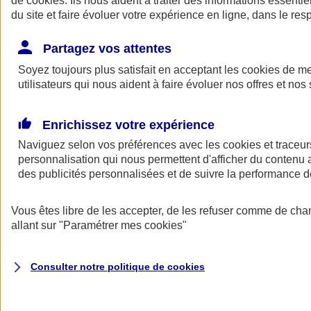
de
cookies
. Ils nous aident à traiter des informations essentie
Donner toute leur place aux territoires
du site et faire évoluer votre expérience en ligne, dans le resp
Porter l'élan du rugby féminin
Partagez vos attentes
Soyez toujours plus satisfait en acceptant les
cookies
de mes
utilisateurs qui nous aident à faire évoluer nos offres et nos 
Enrichissez votre expérience
Naviguez selon vos préférences avec les
cookies et traceur
personnalisation qui nous permettent d'afficher du contenu a
des publicités personnalisées et de suivre la performance
Vous êtes libre de les accepter, de les refuser comme de cha
allant sur
"Paramétrer mes
cookies
"
Nos actualités
Retour à la section précédente
Fermer le menu principal
Consulter notre politique de
cookies