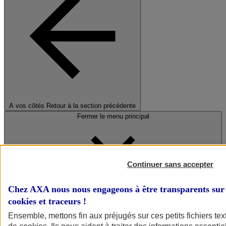
A vos côtés
Retour à la section précédente
Fermer le menu principal
Continuer sans accepter
Chez AXA nous nous engageons à être transparents sur 
cookies et traceurs
!
Préserver la nature et le climat
Ensemble, mettons fin aux préjugés sur ces petits fichiers te
Faire avancer la solidarité et l'inclusion