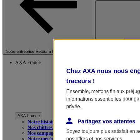
Fermer le menu princip
Notre entreprise
Retour à la section précédente
AXA France
Chez AXA nous nous enga
traceurs
!
Ensemble, mettons fin aux préjugé
informations essentielles pour gar
privée.
AXA France
Partagez vos attentes
Notre histoire
Nos chiffres clés
Soyez toujours plus satisfait en 
Nos campagnes publicitaires
Notre mécénat
nos offres et nos services.