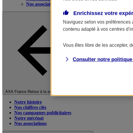
Nos associations
Enrichissez votre expé
Naviguez selon vos préférences 
contenu adapté à vos centres d'i
Vous êtes libre de les accepter, 
Consulter notre politiqu
Fermer le menu principal
AXA France
Retour à la section précédente
Notre histoire
Nos chiffres clés
Nos campagnes publicitaires
Notre mécénat
Nos associations