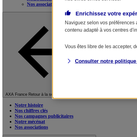
Nos associations
Enrichissez votre expé
Naviguez selon vos préférences 
contenu adapté à vos centres d'i
Vous êtes libre de les accepter, 
Consulter notre politiqu
Fermer le menu principal
AXA France
Retour à la section précédente
Notre histoire
Nos chiffres clés
Nos campagnes publicitaires
Notre mécénat
Nos associations