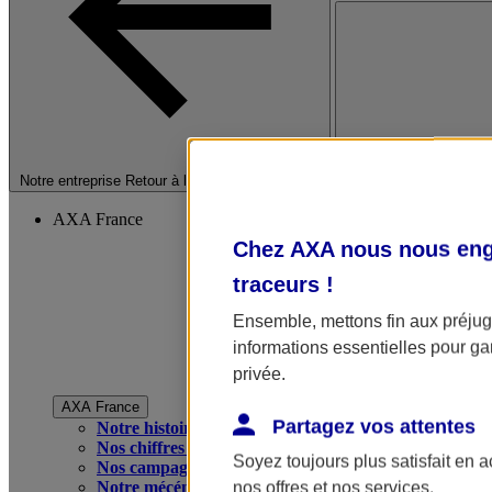
Fermer le menu princip
Notre entreprise
Retour à la section précédente
AXA France
Chez AXA nous nous enga
traceurs
!
Ensemble, mettons fin aux préjugé
informations essentielles pour gar
privée.
AXA France
Partagez vos attentes
Notre histoire
Nos chiffres clés
Soyez toujours plus satisfait en 
Nos campagnes publicitaires
Notre mécénat
nos offres et nos services.