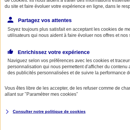
de
cookies
. Ils nous aident à traiter des informations essentie
Donner toute leur place aux territoires
du site et faire évoluer votre expérience en ligne, dans le resp
Porter l'élan du rugby féminin
Partagez vos attentes
Soyez toujours plus satisfait en acceptant les
cookies
de mes
utilisateurs qui nous aident à faire évoluer nos offres et nos 
Enrichissez votre expérience
Naviguez selon vos préférences avec les
cookies et traceur
personnalisation qui nous permettent d'afficher du contenu a
des publicités personnalisées et de suivre la performance
Vous êtes libre de les accepter, de les refuser comme de cha
allant sur
"Paramétrer mes
cookies
"
Nos actualités
Retour à la section précédente
Fermer le menu principal
Consulter notre politique de
cookies