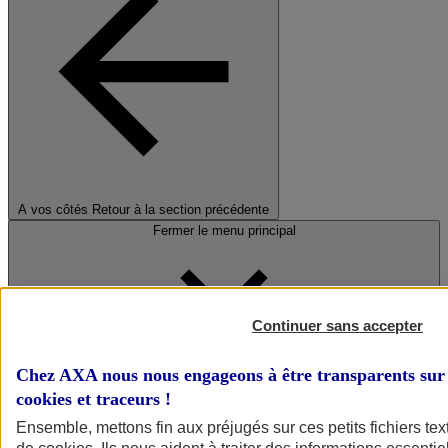
A vos côtés
Retour à la section précédente
Fermer le menu principal
Continuer sans accepter
Chez AXA nous nous engageons à être transparents sur 
cookies et traceurs
!
Préserver la nature et le climat
Ensemble, mettons fin aux préjugés sur ces petits fichiers te
Faire avancer la solidarité et l'inclusion